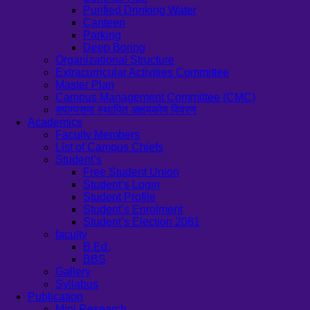
Purified Drinking Water
Canteen
Parking
Deep Boring
Organizational Structure
Extracurricular Activities Committee
Master Plan
Campus Management Committee (CMC)
क्याम्पसमा स्थापित अक्षयकोष विवरण
Academics
Faculty Members
List of Campus Chiefs
Student’s
Free Student Union
Student’s Login
Student Profile
Student’s Enrolment
Student’s Election 2081
faculty
B.Ed.
BBS
Gallery
Syllabus
Publication
Mini Research