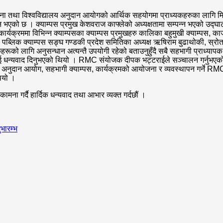
ना तथा विश्वविद्यालय अनुदान आयोगको आर्थिक सहयोगमा प्राध्यकहरुका लागि म
 छ । क्याम्पस प्रमुख केशवराज काफ्लेको अध्यक्षतामा सम्पन्न भएको उद्घाटन 
क्रममा विभिन्न क्याम्पसका क्याम्पस प्रमुखहरु कालिका बहुमुखी क्याम्पस, काज
पाल पब्लिक क्याम्पस सङ्घ गण्डकी प्रदेश समितिका अध्यक्ष ऋषिराम बुढाथोकी, स्
यापकहरूको लागि अनुसन्धान अत्यन्तै उपयोगी रहेको बताउनुहुँदै सबै सहभागी प्र
पसलाई धन्यवाद दिनुभएको थियो । RMC संयोजक दीपक भट्टराईले सञ्चालन गर्नुभएको
य अनुदान आयोग, सहभागी क्याम्पस, कार्यक्रमको आयोजना र व्यवस्थापन गर्ने RMC ल
ियो ।
ा गर्दै हार्दिक धन्यवाद तथा आभार व्यक्त गर्दछौं ।
ारम्भ