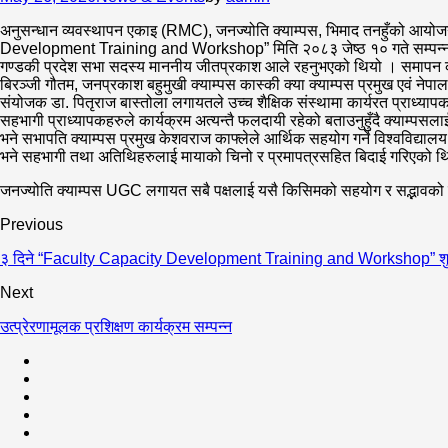
अनुसन्धान व्यवस्थापन एकाइ (RMC), जनज्योति क्याम्पस, भिमाद तनहुँको आयोज
Development Training and Workshop” मिति २०८३ जेष्ठ १० गते सम्पन्न भएको
गण्डकी प्रदेश सभा सदस्य माननीय जीतप्रकाश आले रहनुभएको थियो । समापन कार्य
बिरञ्जी गौतम, जनप्रकाश बहुमुखी क्याम्पस कास्की क्या क्याम्पस प्रमुख एवं ने
संयोजक डा. पितृराज बास्तोला लगायतले उच्च शैक्षिक संस्थामा कार्यरत प्राध्
सहभागी प्राध्यापकहरुले कार्यक्रम अत्यन्तै फलदायी रहेको बताउनुहुँदै क्याम्
भने सभापति क्याम्पस प्रमुख केशवराज काफ्लेले आर्थिक सहयोग गर्ने विश्वविद्याल
भने सहभागी तथा अतिथिहरुलाई मायाको चिनो र प्रमापत्रसहित बिदाई गरिएको थ
जनज्योति क्याम्पस UGC लगायत सबै पक्षलाई यसै किसिमको सहयोग र सद्भावको कामन
Previous
३ दिने “Faculty Capacity Development Training and Workshop” शुभ
Next
उत्प्रेरणामूलक प्रशिक्षण कार्यक्रम सम्पन्न