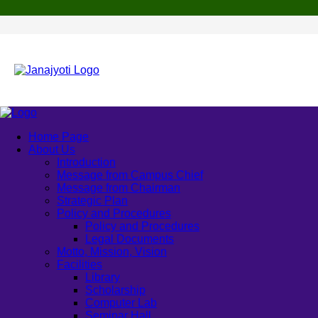
Home Page
About Us
Introduction
Message from Campus Chief
Message from Chairman
Strategic Plan
Policy and Procedures
Policy and Procedures
Legal Documents
Motto, Mission, Vision
Facilities
Library
Scholarship
Computer Lab
Seminar Hall