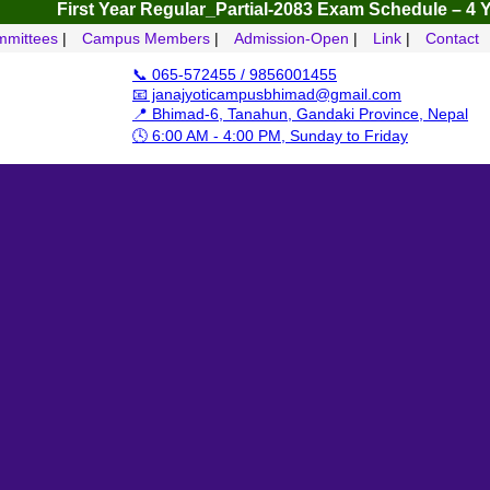
First Year Regular_Partial-2083
Exam Schedule – 4 Yrs B.B.
mittees
|
Campus Members
|
Admission-Open
|
Link
|
Contact
📞 065-572455 / 9856001455
📧 janajyoticampusbhimad@gmail.com
📍 Bhimad-6, Tanahun, Gandaki Province, Nepal
🕓 6:00 AM - 4:00 PM, Sunday to Friday