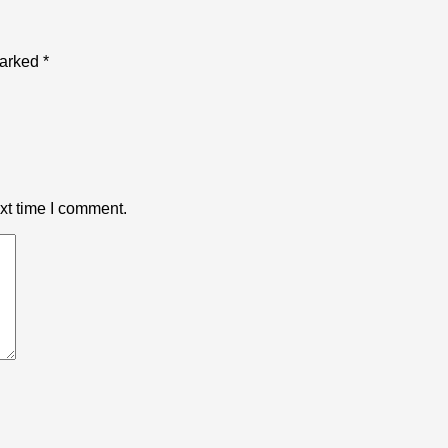
marked
*
xt time I comment.