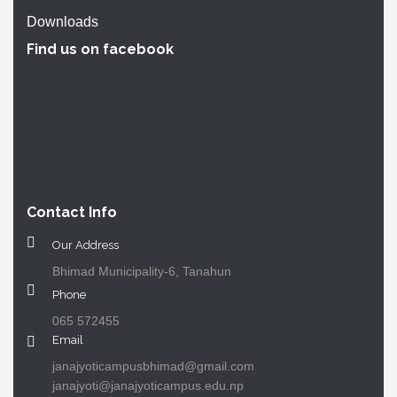
Downloads
Find us on facebook
Contact Info
Our Address
Bhimad Municipality-6, Tanahun
Phone
065 572455
Email
janajyoticampusbhimad@gmail.com
janajyoti@janajyoticampus.edu.np