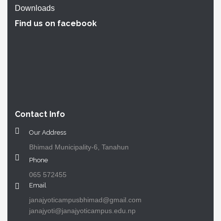
Downloads
Find us on facebook
Contact Info
Our Address
Bhimad Municipality-6, Tanahun
Phone
065 572455
Email
janajyoticampusbhimad@gmail.com
janajyoti@janajyoticampus.edu.np