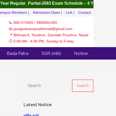
ar Regular_Partial-2083
Exam Schedule – 4 Yrs B.B.S, B.Ed .,
ampus Members
|
Admission-Open
|
Link
|
Contact
📞 065-572455 / 9856001455
📧 janajyoticampusbhimad@gmail.com
📍 Bhimad-6, Tanahun, Gandaki Province, Nepal
🕓 6:00 AM - 4:00 PM, Sunday to Friday
Bada Patra
SSR 2082
Notice
Search
Latest Notice
हार्दिक बधाई