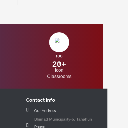
20+
Classrooms
Contact Info
Our Address
Bhimad Municipality-6, Tanahun
Phone