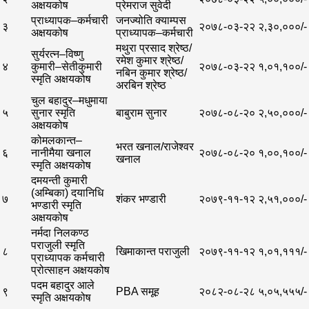
अक्षयकोष
प्रेमराज सुवेदी
प्राध्यापक–कर्मचारी
जनज्योति क्याम्पस
३
२०७८-०३-२२
२,३०,०००/-
अक्षयकोष
प्राध्यापक–कर्मचारी
मथुरा प्रसाद श्रेष्ठ/
सुर्यरत्न–विष्णु
रमेश कुमार श्रेष्ठ/
४
कुमारी–सेतीकुमारी
२०७८-०३-२२
१,०१,१००/-
नबिन कुमार श्रेष्ठ/
स्मृति अक्षयकोष
अरबिन श्रेष्ठ
चुल बहादुर–मधुमाया
५
सुनार स्मृति
बाबुराम सुनार
२०७८-०८-२०
२,५०,०००/-
अक्षयकोष
कोमलकान्त–
भरत खनाल/राजेश्वर
६
नानीमैया खनाल
२०७८-०८-२०
१,००,१००/-
खनाल
स्मृति अक्षयकोष
दमयन्ती कुमारी
(अम्बिका) दयानिधि
७
शंकर भण्डारी
२०७९-११-१२
२,५१,०००/-
भण्डारी स्मृति
अक्षयकोष
नर्मदा निलकण्ठ
पराजुली स्मृति
८
खिमाकान्त पराजुली
२०७९-११-१२
१,०१,१११/-
प्राध्यापक कर्मचारी
प्रोत्साहन अक्षयकोष
पदम बहादुर आले
९
PBA समूह
२०८२-०८-२८
५,०५,५५५/-
स्मृति अक्षयकोष