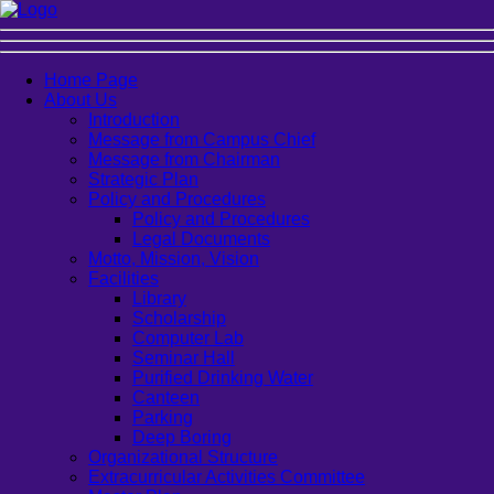
Home Page
About Us
Introduction
Message from Campus Chief
Message from Chairman
Strategic Plan
Policy and Procedures
Policy and Procedures
Legal Documents
Motto, Mission, Vision
Facilities
Library
Scholarship
Computer Lab
Seminar Hall
Purified Drinking Water
Canteen
Parking
Deep Boring
Organizational Structure
Extracurricular Activities Committee