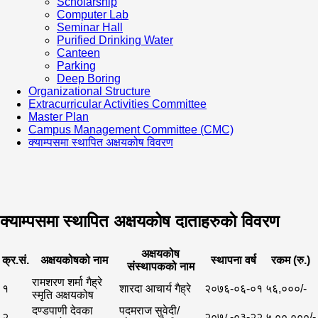
Scholarship
Computer Lab
Seminar Hall
Purified Drinking Water
Canteen
Parking
Deep Boring
Organizational Structure
Extracurricular Activities Committee
Master Plan
Campus Management Committee (CMC)
क्याम्पसमा स्थापित अक्षयकोष विवरण
क्याम्पसमा स्थापित अक्षयकोष दाताहरुकाे विवरण
अक्षयकोष
क्र.सं.
अक्षयकोषको नाम
स्थापना वर्ष
रकम (रु.)
स‌ंस्थापकको नाम
रामशरण शर्मा गैह्रे
१
शारदा आचार्य गैह्रे
२०७६-०६-०१
५६,०००/-
स्मृति अक्षयकोष
दण्डपाणी देवका
पदमराज सुवेदी/
२
२०७८-०३-२२
५,००,०००/-