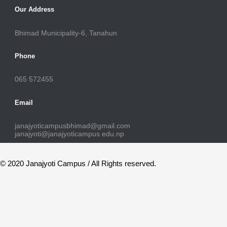
Our Address
Bhimad Municipality-6, Tanahun
Phone
065 572455
Email
janajyoticampusbhimad@gmail.com
janajyoti@janajyoticampus.edu.np
© 2020 Janajyoti Campus / All Rights reserved.