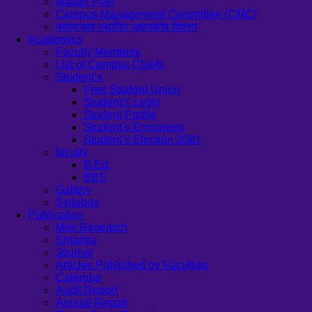
Master Plan
Campus Management Committee (CMC)
क्याम्पसमा स्थापित अक्षयकोष विवरण
Academics
Faculty Members
List of Campus Chiefs
Student’s
Free Student Union
Student’s Login
Student Profile
Student’s Enrolment
Student’s Election 2081
faculty
B.Ed.
BBS
Gallery
Syllabus
Publication
Mini Research
Smarika
Journal
Articles Published by Faculties
Calendar
Audit Report
Annual Report