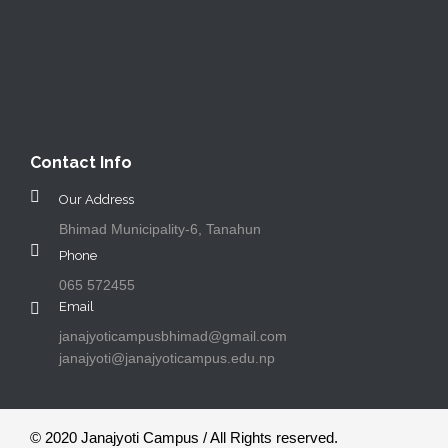
Contact Info
Our Address
Bhimad Municipality-6, Tanahun
Phone
065 572455
Email
janajyoticampusbhimad@gmail.com
janajyoti@janajyoticampus.edu.np
© 2020 Janajyoti Campus / All Rights reserved.