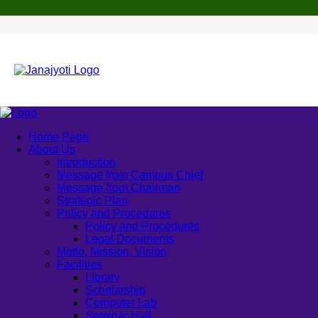
Home Page
About Us
Introduction
Message from Campus Chief
Message from Chairman
Strategic Plan
Policy and Procedures
Policy and Procedures
Legal Documents
Motto, Mission, Vision
Facilities
Library
Scholarship
Computer Lab
Seminar Hall