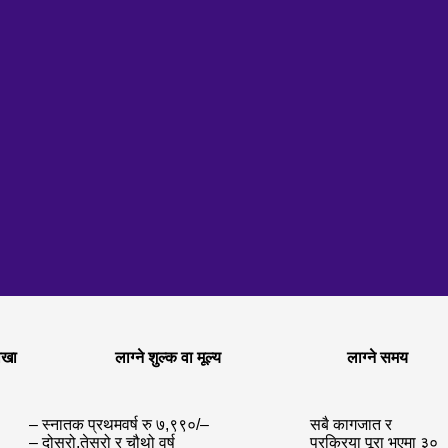
ाखा
लाग्ने शुल्क वा मूल्य
लाग्ने समय
– स्नातक प्रथमवर्ष रु ७,९९०/–
सबै कागजात र
– दोस्रो,तेस्रो र चौथो वर्ष
प्रक्रिया पूरा भएमा ३०