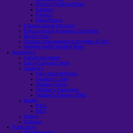
Purified Drinking Water
Canteen
Parking
Deep Boring
Organizational Structure
Extracurricular Activities Committee
Master Plan
Campus Management Committee (CMC)
क्याम्पसमा स्थापित अक्षयकोष विवरण
Academics
Faculty Members
List of Campus Chiefs
Student’s
Free Student Union
Student’s Login
Student Profile
Student’s Enrolment
Student’s Election 2081
faculty
B.Ed.
BBS
Gallery
Syllabus
Publication
Mini Research