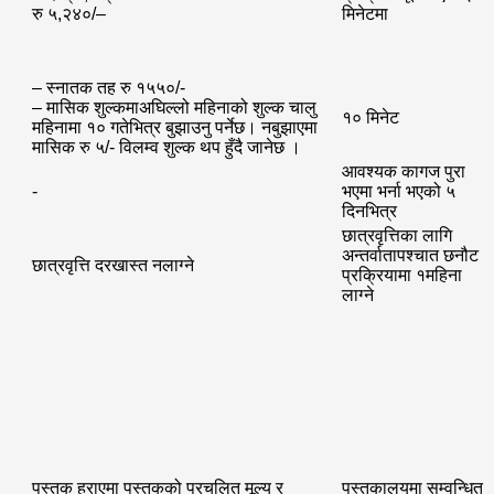
रु ५,२४०/–
मिनेटमा
– स्नातक तह रु १५५०/-
– मासिक शुल्कमाअघिल्लो महिनाको शुल्क चालु
१० मिनेट
महिनामा १० गतेभित्र बुझाउनु पर्नेछ। नबुझाएमा
मासिक रु ५/- विलम्व शुल्क थप हुँदै जानेछ ।
आवश्यक कागज पुरा
-
भएमा भर्ना भएको ५
दिनभित्र
छात्रवृत्तिका लागि
अन्तर्वातापश्चात छनौट
छात्रवृत्ति दरखास्त नलाग्ने
प्रक्रियामा १महिना
लाग्ने
पुस्तक हराएमा पुस्तकको प्रचलित मूल्य र
पुस्तकालयमा सम्वन्धित