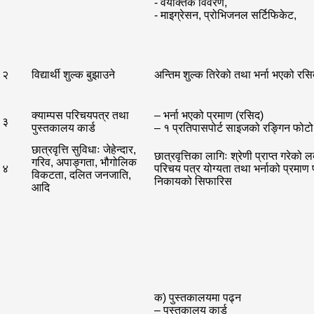
- वैयक्तिक विवरण,
- माइग्रेसन, प्रोभिजनल सर्टिफिकेट,
२
विद्यार्थी शुल्क बुझाउने
अन्तिम शुल्क तिरेको तथा भर्ना भएको रसि
क्याम्पस परिचयपत्र तथा
– भर्ना भएको प्रमाण (रसिद)
३
पुस्तकालय कार्ड
– १ प्रतिपासपोर्ट साइजको रङ्गिन फोटो
छात्रवृत्ति सुविधाः जेहेन्दार,
छात्रवृत्तिका लागिः श्रेणी प्राप्त गरेको 
गरिव, अपाङ्गता, भौगोलिक
४
परिचय पत्र योग्यता तथा भर्नाको प्रमाण प
विकटता, दलित जनजाति,
निकायको सिफारिस
आदि
क) पुस्तकालयमा पढ्न
– पुस्तकालय कार्ड