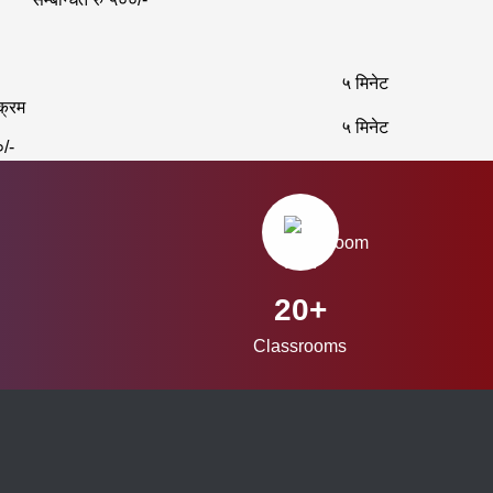
५ मिनेट
क्रम
५ मिनेट
०/-
20+
Classrooms