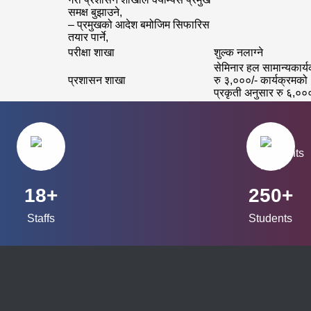
समक्ष बुझाउने,
– प्रमुखको आदेश बमोजिम सिफारिस
तयार पार्ने,
परीक्षा शाखा
शुल्क नलाग्ने
सेमिनार हल सामान्यकार्य
प्रशासन शाखा
रु ३,०००/- कार्यक्रमको
प्रकृती अनुसार रु ६,००
18+
250+
Staffs
Students