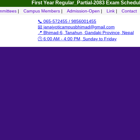
First Year Regular_Partial-2083
Exam Schedule – 4 Yr
mittees
|
Campus Members
|
Admission-Open
|
Link
|
Contact
📞 065-572455 / 9856001455
📧 janajyoticampusbhimad@gmail.com
📍 Bhimad-6, Tanahun, Gandaki Province, Nepal
🕓 6:00 AM - 4:00 PM, Sunday to Friday