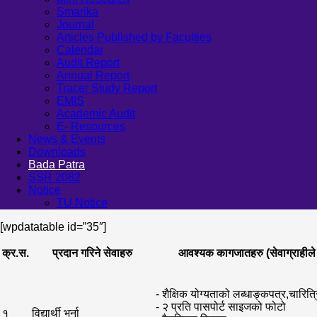
Smarika
Journal
Articles Published by Faculties
Calendar
Audit Report
Annual Report
Tracer Study Report
EMIS
Academic Audit
E- Resources
News & Events
Downloads
Bada Patra
SSR 2082
Notice
TU Notice
[wpdatatable id=”35″]
क्र.स.
प्रदान गरिने सेवाहरु
आवश्यक कागजातहरु (सेवाग्राहीले पेश
- शैक्षिक योग्यताको लब्धाङ्कपत्र,चारित्
- २ प्रति पासपोर्ट साइजको फोटो
१
विद्यार्थी भर्ना