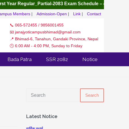
 Year Regular_Partial-2083
Exam Schedule – 4 Yrs B.B.S, B.Ed
ampus Members
|
Admission-Open
|
Link
|
Contact
📞 065-572455 / 9856001455
📧 janajyoticampusbhimad@gmail.com
📍 Bhimad-6, Tanahun, Gandaki Province, Nepal
🕓 6:00 AM - 4:00 PM, Sunday to Friday
Bada Patra
SSR 2082
Notice
Search
Latest Notice
हार्दिक बधाई