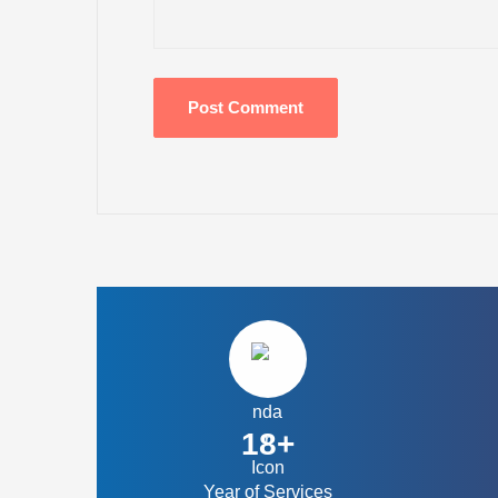
18+
Year of Services