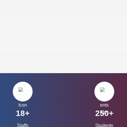
18+
250+
Staffs
Students