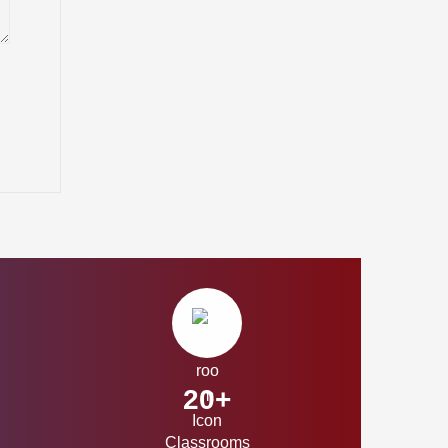
20+
Classrooms