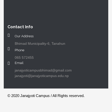
Contact Info
Our Address
Bhimad Municipality-6, Tanahun
Phone
065 572455
Email
janajyoticampusbhimad@gmail.com
janajyoti@janajyoticampus.edu.np
© 2020 Janajyoti Campus / All Rights reserved.