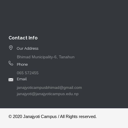
Contact Info
Our Address
Bhimad Municipality-6, Tanahun
Phone
065 572455
Email
janajyoticampusbhimad@gmail.com
janajyoti@janajyoticampus.edu.np
© 2020 Janajyoti Campus / All Rights reserved.