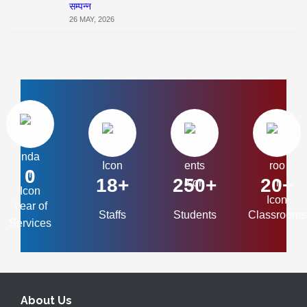
सम्पन्न
26 MAY, 2026
0
18+
250+
20+
Year of
Staffs
Students
Classrooms
Services
About Us