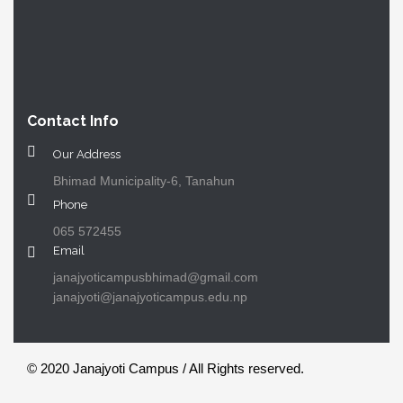
Contact Info
Our Address
Bhimad Municipality-6, Tanahun
Phone
065 572455
Email
janajyoticampusbhimad@gmail.com
janajyoti@janajyoticampus.edu.np
© 2020 Janajyoti Campus / All Rights reserved.